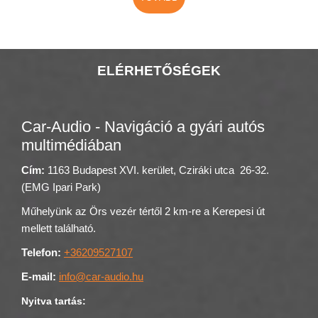
ELÉRHETŐSÉGEK
Car-Audio - Navigáció a gyári autós
multimédiában
Cím:
1163 Budapest XVI. kerület, Cziráki utca 26-32.
(EMG Ipari Park)
Műhelyünk az Örs vezér tértől 2 km-re a Kerepesi út
mellett található.
Telefon:
+36209527107
E-mail:
info@car-audio.hu
Nyitva tartás: